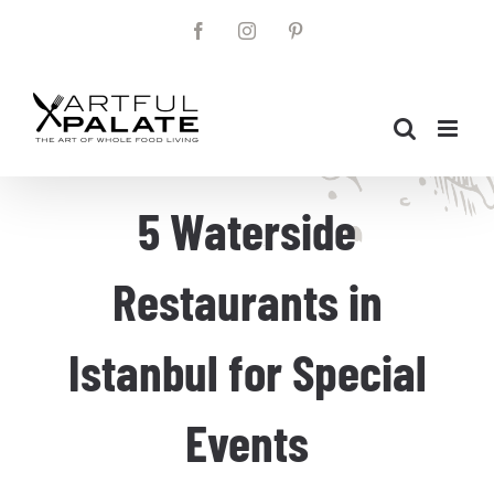
Skip
Facebook
Instagram
Pinterest
to
content
5 Waterside
Restaurants in
Istanbul for Special
Events